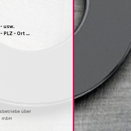
- usw.
PLZ - Ort ...
sbetriebe über
en mbH