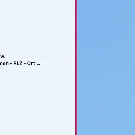
sw.
n - PLZ - Ort ...
der