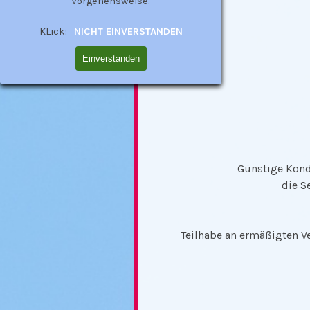
Vorgehensweise.
KLick:
NICHT EINVERSTANDEN
Einverstanden
Günstige Kond
die S
Teilhabe an ermäßigten V